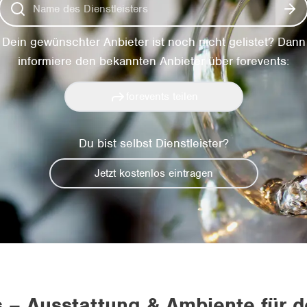
Dein gewünschter Anbieter ist noch nicht gelistet? Dann
informiere den bekannten Anbieter über forevents:
forevents teilen
Du bist selbst Dienstleister?
Jetzt kostenlos eintragen
 – Ausstattung & Ambiente für d