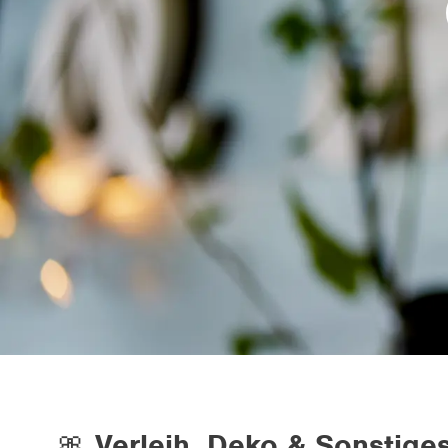
🎀
Verleih, Deko & Sonstiges