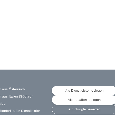
r aus Österreich
Als Dienstleister loslegen
 aus Italien (Südtirol)
Als Location loslegen
Blog
Auf Google bewerten
ioniert´s für Dienstleister