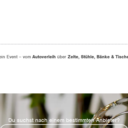
dein Event – vom
Autoverleih
über
Zelte, Stühle, Bänke & Tisc
Du suchst nach einem bestimmten Anbieter?