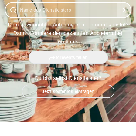
Dein gewünschter Anbieter ist noch nicht gelistet?
Dann informiere den bekannten Anbieter über
forevents:
forevents teilen
Du bist selbst Dienstleister?
Jetzt kostenlos eintragen